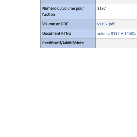
Numéro du volume pour
3197
l'action
Volume en PDF
v3197.pdf
Document RTNU
volume-3197-A-14531.
Rectificatif/Additif/Note