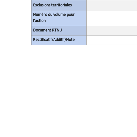
Exclusions territoriales
Numéro du volume pour
l'action
Document RTNU
Rectificatif/Additif/Note