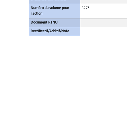
Numéro du volume pour
3275
l'action
Document RTNU
Rectificatif/Additif/Note