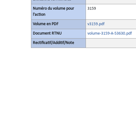
Numéro du volume pour
3159
l'action
Volume en PDF
v3159.pdf
Document RTNU
volume-3159-A-53630.pdf
Rectificatif/Additif/Note