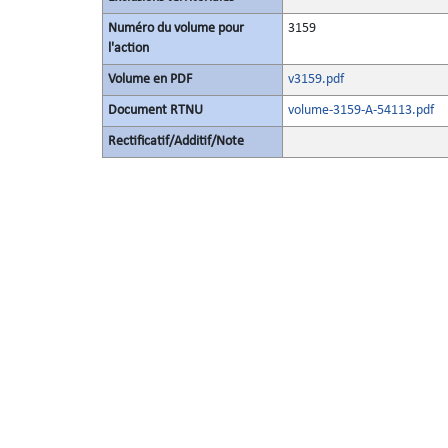
Numéro du volume pour
3159
l'action
Volume en PDF
v3159.pdf
Document RTNU
volume-3159-A-54113.pdf
Rectificatif/Additif/Note