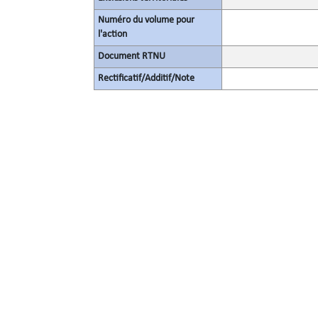
Numéro du volume pour
l'action
Document RTNU
Rectificatif/Additif/Note