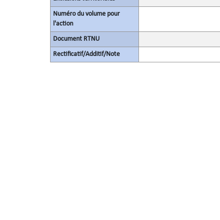
Numéro du volume pour
l'action
Document RTNU
Rectificatif/Additif/Note