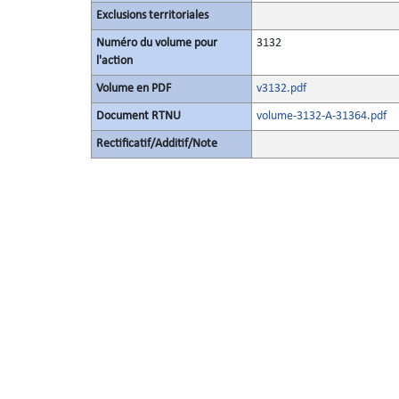
Exclusions territoriales
Numéro du volume pour
3132
l'action
Volume en PDF
v3132.pdf
Document RTNU
volume-3132-A-31364.pdf
Rectificatif/Additif/Note