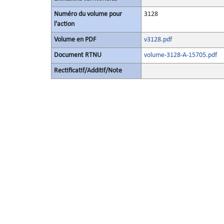
Numéro du volume pour
3128
l'action
Volume en PDF
v3128.pdf
Document RTNU
volume-3128-A-15705.pdf
Rectificatif/Additif/Note