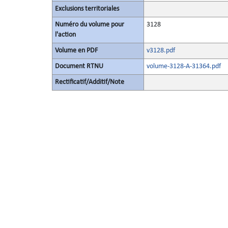
Exclusions territoriales
Numéro du volume pour
3128
l'action
Volume en PDF
v3128.pdf
Document RTNU
volume-3128-A-31364.pdf
Rectificatif/Additif/Note