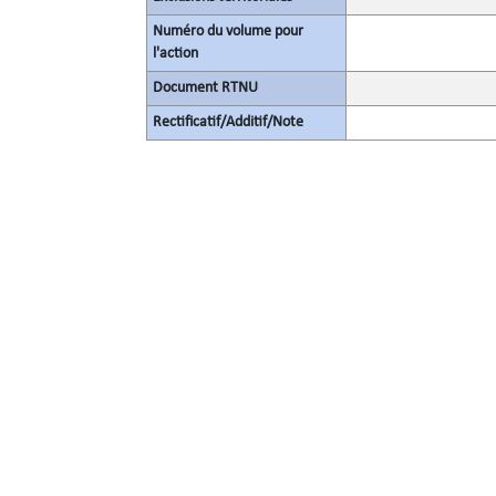
Numéro du volume pour
l'action
Document RTNU
Rectificatif/Additif/Note