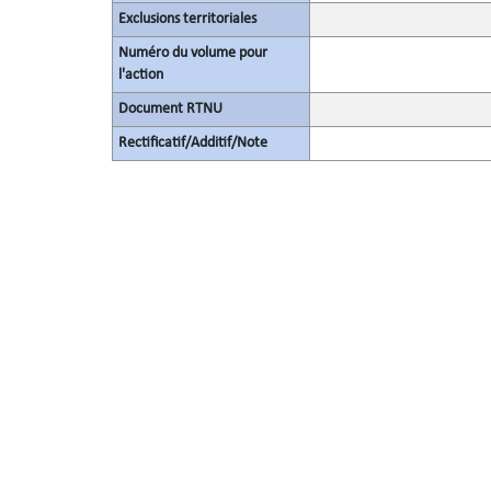
Exclusions territoriales
Numéro du volume pour
l'action
Document RTNU
Rectificatif/Additif/Note