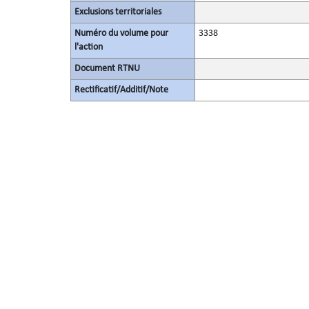
Exclusions territoriales
Numéro du volume pour
3338
l'action
Document RTNU
Rectificatif/Additif/Note