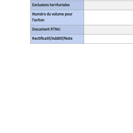
Exclusions territoriales
Numéro du volume pour
l'action
Document RTNU
Rectificatif/Additif/Note