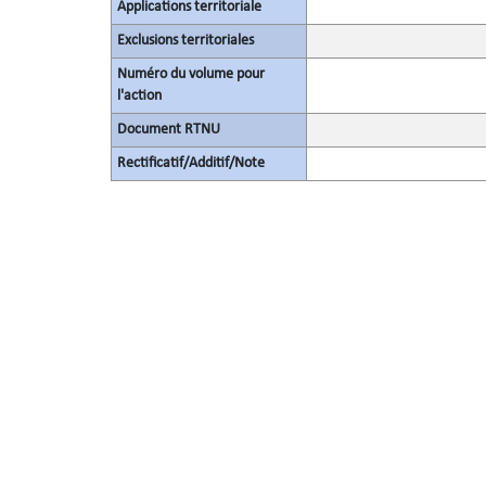
Applications territoriale
Exclusions territoriales
Numéro du volume pour
l'action
Document RTNU
Rectificatif/Additif/Note