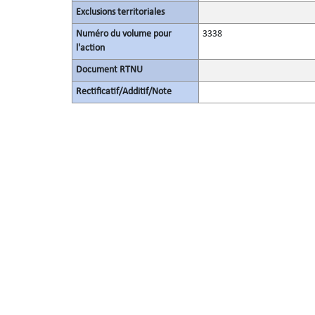
Exclusions territoriales
Numéro du volume pour
3338
l'action
Document RTNU
Rectificatif/Additif/Note