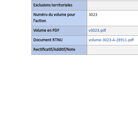
Exclusions territoriales
Numéro du volume pour
3023
l'action
Volume en PDF
v3023.pdf
Document RTNU
volume-3023-A-28911.pdf
Rectificatif/Additif/Note