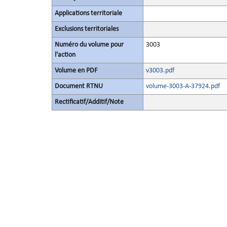
Applications territoriale
Exclusions territoriales
Numéro du volume pour
3003
l'action
Volume en PDF
v3003.pdf
Document RTNU
volume-3003-A-37924.pdf
Rectificatif/Additif/Note