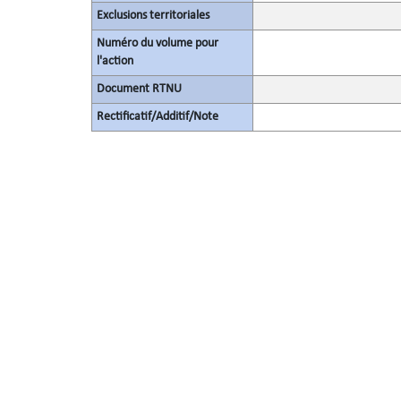
Exclusions territoriales
Numéro du volume pour
l'action
Document RTNU
Rectificatif/Additif/Note