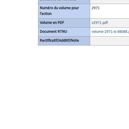
Numéro du volume pour
2971
l'action
Volume en PDF
v2971.pdf
Document RTNU
volume-2971-A-48088.
Rectificatif/Additif/Note