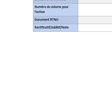
Numéro du volume pour
l'action
Document RTNU
Rectificatif/Additif/Note