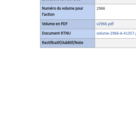
Numéro du volume pour
2966
l'action
Volume en PDF
v2966.pdf
Document RTNU
volume-2966-A-41357.
Rectificatif/Additif/Note