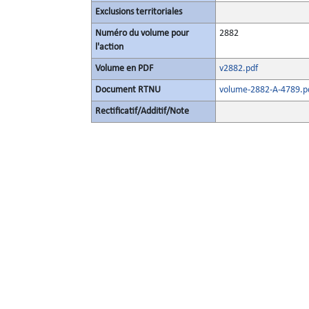
Exclusions territoriales
Numéro du volume pour
2882
l'action
Volume en PDF
v2882.pdf
Document RTNU
volume-2882-A-4789.p
Rectificatif/Additif/Note