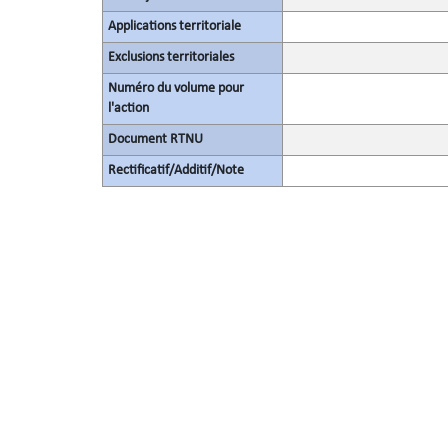
Applications territoriale
Exclusions territoriales
Numéro du volume pour
l'action
Document RTNU
Rectificatif/Additif/Note