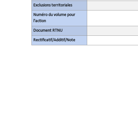
Exclusions territoriales
Numéro du volume pour
l'action
Document RTNU
Rectificatif/Additif/Note