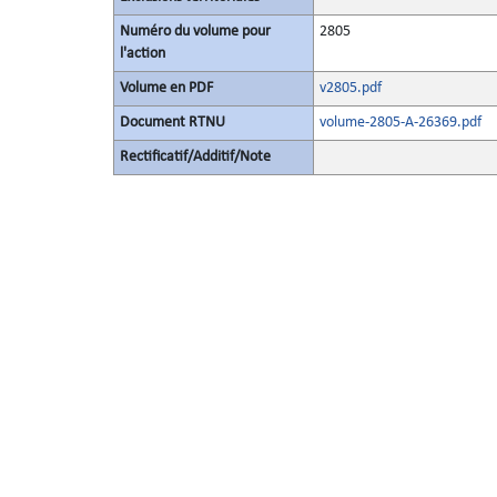
Numéro du volume pour
2805
l'action
Volume en PDF
v2805.pdf
Document RTNU
volume-2805-A-26369.pdf
Rectificatif/Additif/Note