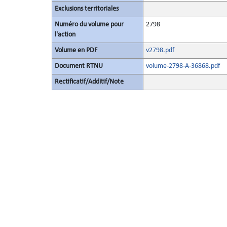
Exclusions territoriales
Numéro du volume pour
2798
l'action
Volume en PDF
v2798.pdf
Document RTNU
volume-2798-A-36868.pdf
Rectificatif/Additif/Note