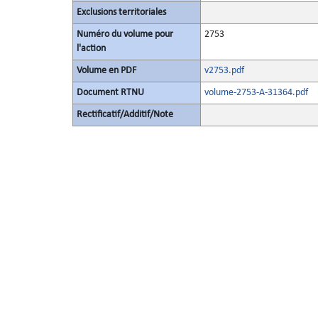
Exclusions territoriales
Numéro du volume pour
2753
l'action
Volume en PDF
v2753.pdf
Document RTNU
volume-2753-A-31364.pdf
Rectificatif/Additif/Note