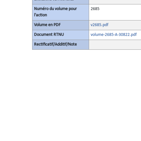
Numéro du volume pour
2685
l'action
Volume en PDF
v2685.pdf
Document RTNU
volume-2685-A-30822.pdf
Rectificatif/Additif/Note