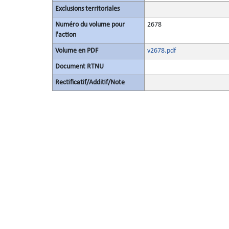
Exclusions territoriales
Numéro du volume pour
2678
l'action
Volume en PDF
v2678.pdf
Document RTNU
Rectificatif/Additif/Note