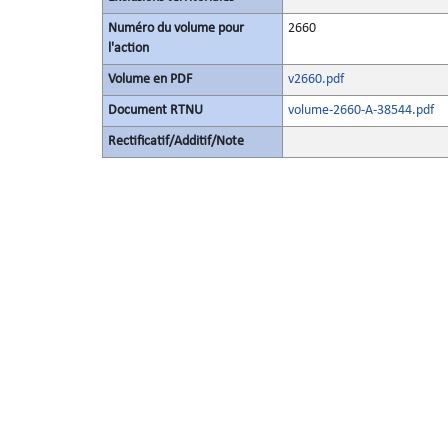
Numéro du volume pour
2660
l'action
Volume en PDF
v2660.pdf
Document RTNU
volume-2660-A-38544.pdf
Rectificatif/Additif/Note