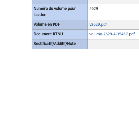
Numéro du volume pour
2629
l'action
Volume en PDF
v2629.pdf
Document RTNU
volume-2629-A-35457.pdf
Rectificatif/Additif/Note