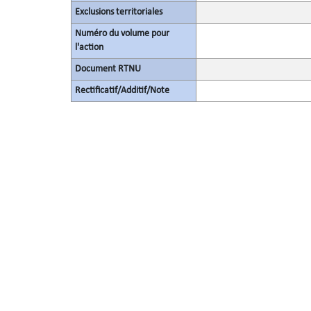
Exclusions territoriales
Numéro du volume pour
l'action
Document RTNU
Rectificatif/Additif/Note