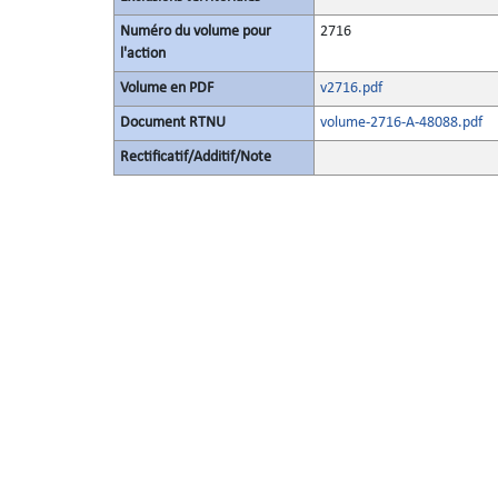
Numéro du volume pour
2716
l'action
Volume en PDF
v2716.pdf
Document RTNU
volume-2716-A-48088.pdf
Rectificatif/Additif/Note