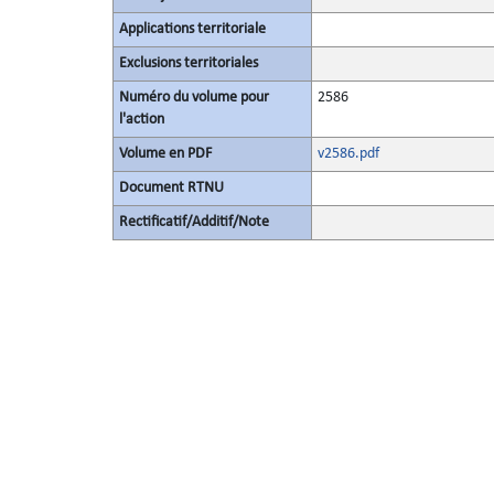
Applications territoriale
Exclusions territoriales
Numéro du volume pour
2586
l'action
Volume en PDF
v2586.pdf
Document RTNU
Rectificatif/Additif/Note