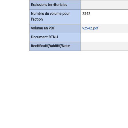
Exclusions territoriales
Numéro du volume pour
2542
l'action
Volume en PDF
v2542.pdf
Document RTNU
Rectificatif/Additif/Note