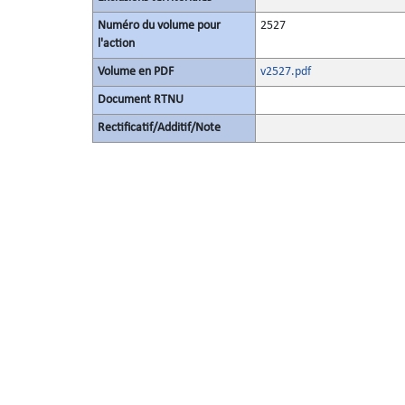
Numéro du volume pour
2527
l'action
Volume en PDF
v2527.pdf
Document RTNU
Rectificatif/Additif/Note