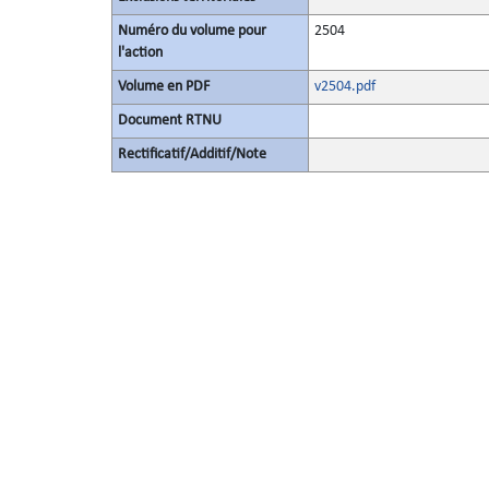
Numéro du volume pour
2504
l'action
Volume en PDF
v2504.pdf
Document RTNU
Rectificatif/Additif/Note