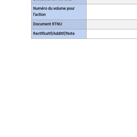
Numéro du volume pour
l'action
Document RTNU
Rectificatif/Additif/Note