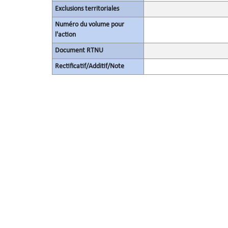
Exclusions territoriales
Numéro du volume pour
l'action
Document RTNU
Rectificatif/Additif/Note