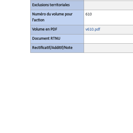
Exclusions territoriales
Numéro du volume pour
610
l'action
Volume en PDF
v610.pdf
Document RTNU
Rectificatif/Additif/Note