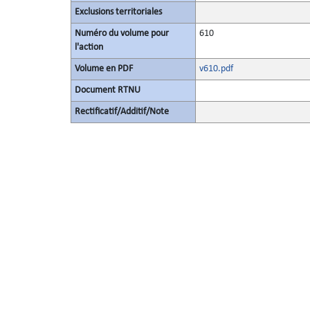
Exclusions territoriales
Numéro du volume pour
610
l'action
Volume en PDF
v610.pdf
Document RTNU
Rectificatif/Additif/Note