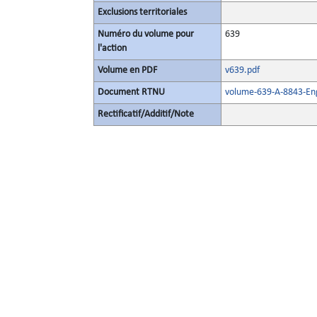
Exclusions territoriales
Numéro du volume pour
639
l'action
Volume en PDF
v639.pdf
Document RTNU
volume-639-A-8843-Eng
Rectificatif/Additif/Note