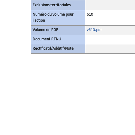
Exclusions territoriales
Numéro du volume pour
610
l'action
Volume en PDF
v610.pdf
Document RTNU
Rectificatif/Additif/Note