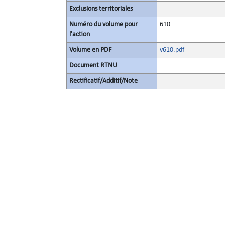
Exclusions territoriales
Numéro du volume pour
610
l'action
Volume en PDF
v610.pdf
Document RTNU
Rectificatif/Additif/Note