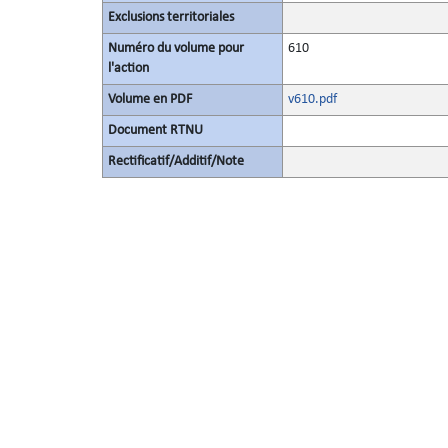
Exclusions territoriales
Numéro du volume pour
610
l'action
Volume en PDF
v610.pdf
Document RTNU
Rectificatif/Additif/Note