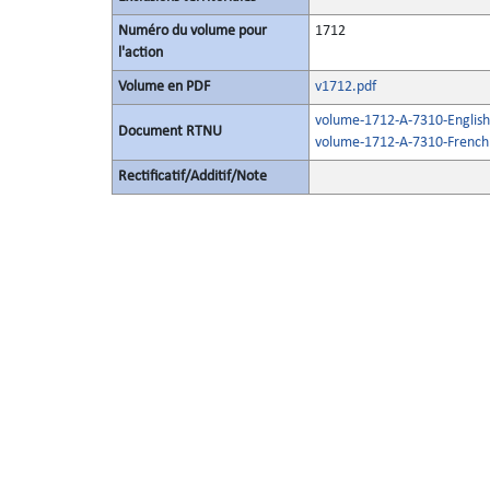
Numéro du volume pour
1712
l'action
Volume en PDF
v1712.pdf
volume-1712-A-7310-English
Document RTNU
volume-1712-A-7310-French
Rectificatif/Additif/Note