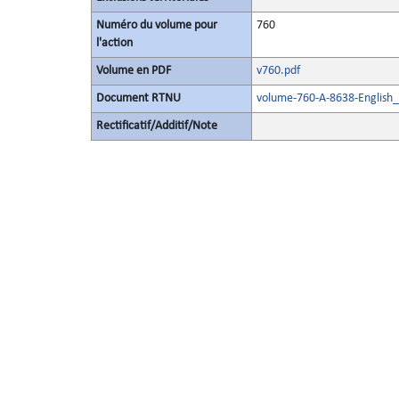
Numéro du volume pour
760
l'action
Volume en PDF
v760.pdf
Document RTNU
volume-760-A-8638-English_
Rectificatif/Additif/Note