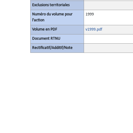
Exclusions territoriales
Numéro du volume pour
1999
l'action
Volume en PDF
v1999.pdf
Document RTNU
Rectificatif/Additif/Note