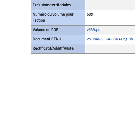
Exclusions territoriales
Numéro du volume pour
639
l'action
Volume en PDF
v639.pdf
Document RTNU
volume-639-A-8843-English_
Rectificatif/Additif/Note